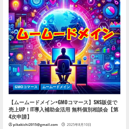
GMOコマース
ムームードメイン
【ムームードメイン×GMOコマース】SNS販促で
売上UP！IT導入補助金活用 無料個別相談会【第
4次申請】
pikakichi2015@gmail.com
2025年8月10日