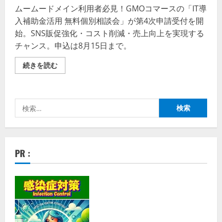
ムームードメイン利用者必見！GMOコマースの「IT導
入補助金活用 無料個別相談会」が第4次申請受付を開
始。SNS販促強化・コスト削減・売上向上を実現する
チャンス。申込は8月15日まで。
【ム
続きを読む
ー
ム
ー
ド
メ
検
イ
ン
索:
×GMO
コ
マ
ー
ス】
PR :
SNS
販
促
で
売
上
UP！
IT
導
入