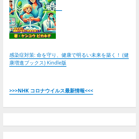
補
助
金
活
用
無
料
個
別
相
談
会
【第
感染症対策: 命を守り、健康で明るい未来を築く！ (健
4
康増進ブックス) Kindle版
次
申
請】
の
詳
細
を
>>>NHK コロナウイルス最新情報<<<
ご
覧
く
だ
さ
い