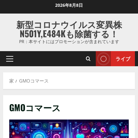
コ
2026年8月8日
ン
テ
新型コロナウイルス変異株
ン
N501Y,E484Kも除菌する！
ツ
に
PR：本サイトにはプロモーションが含まれています
ス
キ
ライブ
プ
ッ
ラ
プ
イ
し
家
GMOコマース
マ
ま
リ
す
メ
GMOコマース
ニ
ュ
ー