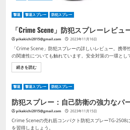
撃退
撃退スプレー
防犯スプレー
「Crime Scene」防犯スプレーレ
pikakichi2015@gmail.com
2023年11月16日
「Crime Scene」防犯スプレーの詳しいレビュー
の関連性についても触れています。安全対策の一環とし
「Crime
続きを読む
Scene」
防
犯
ス
撃退
撃退スプレー
防犯スプレー
プ
レ
ー
防犯スプレー：自己防衛の強力なパートナー C
レ
ビ
ュ
pikakichi2015@gmail.com
2023年11月15日
ー
・
安
Crime Sceneの売れ筋コンパクト防犯スプレーTG-
心
を習得しましょう。
の