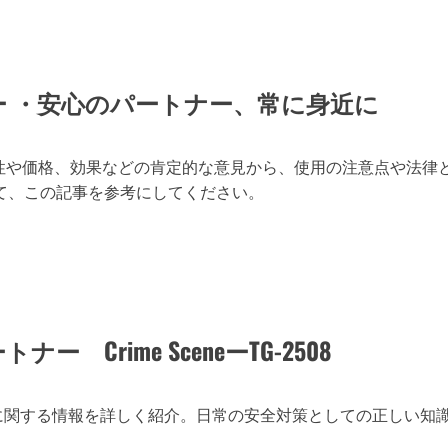
全
で
リ
ア
ル
な
ト
ビュー ・安心のパートナー、常に身近に
レ
ー
ニ
ン
グ
。携帯性や価格、効果などの肯定的な意見から、使用の注意点や法律
用
て、この記事を参考にしてください。
具
BLUEGUNS
催
涙
ス
プ
レ
ー
の
詳
細
rime SceneーTG-2508
を
ご
覧
く
だ
2508に関する情報を詳しく紹介。日常の安全対策としての正しい知
さ
い