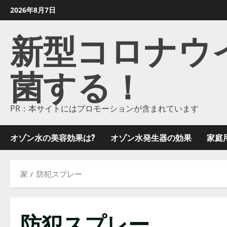
コ
2026年8月7日
ン
新型コロナウイル
テ
ン
ツ
菌する！
に
ス
キ
ッ
PR：本サイトにはプロモーションが含まれています
プ
し
オゾン水の美容効果は?
オゾン水発生器の効果
家庭
ま
す
家
防犯スプレー
防犯スプレー