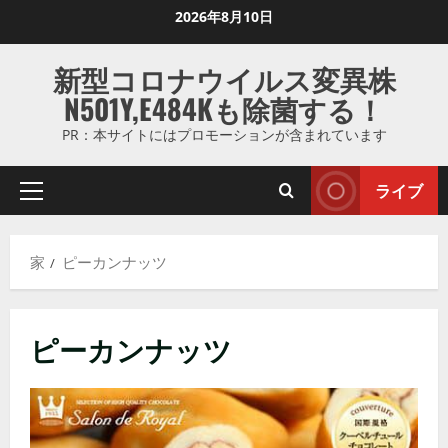
コ
2026年8月10日
ン
テ
新型コロナウイルス変異株
ン
N501Y,E484Kも除菌する！
ツ
に
PR：本サイトにはプロモーションが含まれています
ス
キ
ライブ
プ
ッ
ラ
プ
イ
し
家
ピーカンナッツ
マ
ま
リ
す
メ
ピーカンナッツ
ニ
ュ
ー