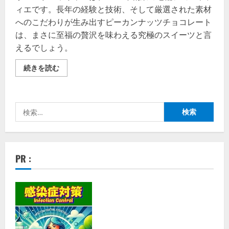
ィエです。長年の経験と技術、そして厳選された素材
へのこだわりが生み出すピーカンナッツチョコレート
は、まさに至福の贅沢を味わえる究極のスイーツと言
えるでしょう。
サ
続きを読む
ロ
ン
ド
ロ
ワ
検
イ
ヤ
索:
ル
ピ
ー
カ
ン
PR :
ナ
ッ
ツ：
至
福
の
贅
沢
を
味