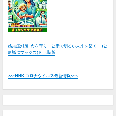
わ
う
究
極
の
ス
イ
ー
ツ
の
詳
細
を
感染症対策: 命を守り、健康で明るい未来を築く！ (健
ご
康増進ブックス) Kindle版
覧
く
だ
さ
い
>>>NHK コロナウイルス最新情報<<<