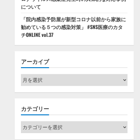
について
「院内感染予防屋が新型コロナ以前から家族に
勧めている５つの感染対策」 #SNS医療のカタ
チONLINE vol.37
アーカイブ
ア
ー
カ
イ
カテゴリー
ブ
カ
テ