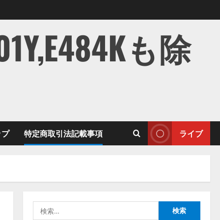
,E484Kも除
ップ
特定商取引法記載事項
ライブ
検
索: