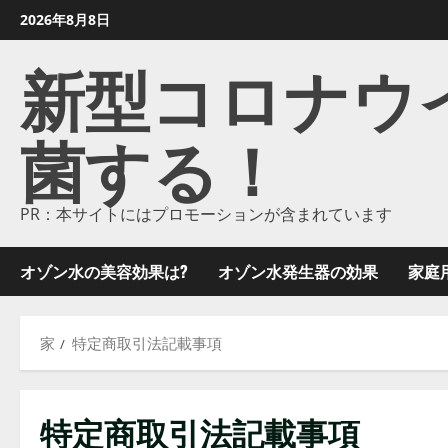
コ
2026年8月8日
ン
新型コロナウイル
テ
ン
ツ
菌する！
に
ス
キ
ッ
PR：本サイトにはプロモーションが含まれています
プ
し
オゾン水の美容効果は?
オゾン水発生器の効果
家庭
ま
す
家
特定商取引法記載事項
特定商取引法記載事項