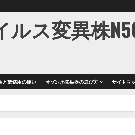
ス変異株N501Y
用と業務用の違い
オゾン水発生器の選び方
サイトマ